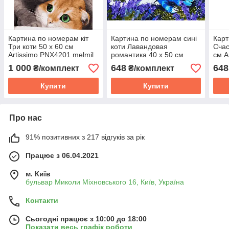
Картина по номерам кіт
Картина по номерам сині
Карт
Три коти 50 х 60 см
коти Лавандовая
Счас
Artissimo PNХ4201 melmil
романтика 40 х 50 см
см A
Artissimo PN4680 melmil
melm
1 000
648
648
₴/комплект
₴/комплект
Купити
Купити
Про нас
91% позитивних з 217 відгуків за рік
Працює з 06.04.2021
м. Київ
бульвар Миколи Міхновського 16, Київ, Україна
Контакти
Сьогодні працює з 10:00 до 18:00
Показати весь графік роботи