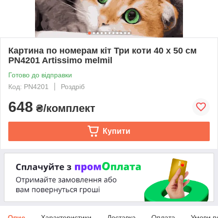
Картина по номерам кіт Три коти 40 х 50 см
PN4201 Artissimo melmil
Готово до відправки
Код: PN4201
Роздріб
648
₴/комплект
Купити
Опис
Характеристики
Доставка
Оплата
Умови п