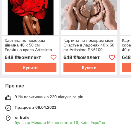
Картина по номерам
Картина по номерам сімя
Карт
дівчина 40 х 50 см
Счастье в ладонях 40 х 50
соба
Роскішна краса Artissimo
см Artissimo PN6100
40 х
PN2347 melmil
melmil
PN40
648
648
648
₴/комплект
₴/комплект
Купити
Купити
Про нас
91% позитивних з 220 відгуків за рік
Працює з 06.04.2021
м. Київ
бульвар Миколи Міхновського 16, Київ, Україна