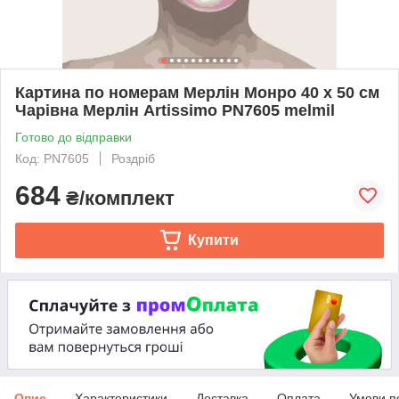
Картина по номерам Мерлін Монро 40 х 50 см
Чарівна Мерлін Artissimo PN7605 melmil
Готово до відправки
Код: PN7605
Роздріб
684
₴/комплект
Купити
Опис
Характеристики
Доставка
Оплата
Умови п