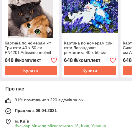
Картина по номерам кіт
Картина по номерам сині
Карт
Три коти 40 х 50 см
коти Лавандовая
Счас
PN4201 Artissimo melmil
романтика 40 х 50 см
см A
Artissimo PN4680 melmil
melm
648
648
648
₴/комплект
₴/комплект
Купити
Купити
Про нас
91% позитивних з 220 відгуків за рік
Працює з 06.04.2021
м. Київ
бульвар Миколи Міхновського 16, Київ, Україна