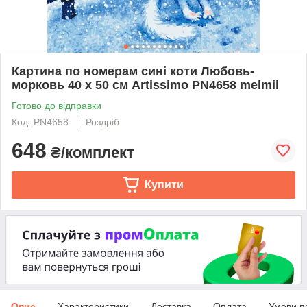
Картина по номерам сині коти Любовь-
морковь 40 х 50 см Artissimo PN4658 melmil
Готово до відправки
Код: PN4658
Роздріб
648
₴/комплект
Купити
Опис
Характеристики
Доставка
Оплата
Умови п