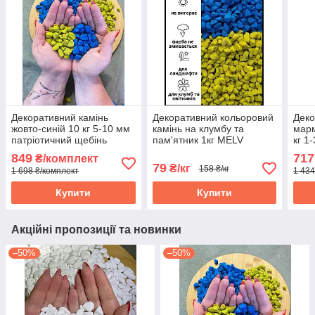
Декоративний камінь
Декоративний кольоровий
Деко
жовто-синій 10 кг 5-10 мм
камінь на клумбу та
марм
патріотичний щебінь
пам'ятник 1кг MELV
кг 1
фарбований для
декоративний щебінь
нату
849
717
₴/комплект
ландшафту та клумб melv
патріотичний для
мар
79
₴/кг
158 ₴/кг
1 698 ₴/комплект
1 434
ландшафту
Купити
Купити
Акційні пропозиції та новинки
–50%
–50%