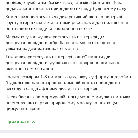
доріжок, клумб, альпійських гірок, ставків і фонтанів. Вона
додає елегантності та природного вигляду будь-якому саду.
Камені використовують як декоративний шар на поверхні
ґрунту в горщиках із кімнатними рослинами для поліпшення
естетичного вигляду та збереження вологи.
Мармурову гальку використовують в інтер'єрі для
декорування підлоги, оброблення каменів і створення
унікальних декоративних елементів.
Також використовують в інтер'єрі ванної кімнати для
декорування підлоги, душових зон і створення стильних
акцентів навколо ванни.
Галька розміром 1-3 см має гладку, округлу форму, що робить
її ідеальною для створення гармонійного та природного
вигляду в ландшафтному дизайні та інтер'єрі.
Часок босоніж по мармуровій гальці може стимулювати точки
на стопах, що сприяє природному масажу та покращує
циркуляцію крові.
Приховати