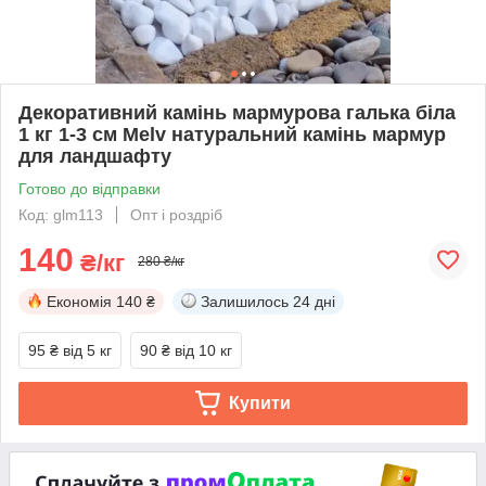
Декоративний камінь мармурова галька біла
1 кг 1-3 см Melv натуральний камінь мармур
для ландшафту
Готово до відправки
Код: glm113
Опт і роздріб
140
₴/кг
280 ₴/кг
Економія
140 ₴
Залишилось
24 дні
95 ₴
від 5 кг
90 ₴
від 10 кг
Купити