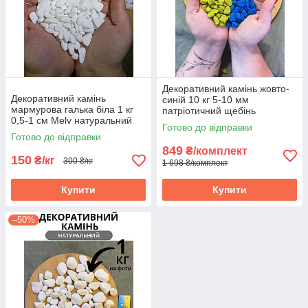
Декоративний камінь жовто-
Декоративний камінь
синій 10 кг 5-10 мм
мармурова галька біла 1 кг
патріотичний щебінь
0,5-1 см Melv натуральний
фарбований для ландшафту
Готово до відправки
камінь мармур для
та клумб melv
Готово до відправки
ландшафту
849
₴/комплект
150
₴/кг
300 ₴/кг
1 698 ₴/комплект
Купити
Купити
–50%