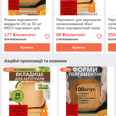
Форми пергаментні
Пергамент для аерогриля
Перг
квадратні 20 см 50 шт
силіконізований 30шт
силі
MELV пергамент для
16см пергаментний папір
16см
аерогрилю для запікання
для випічки в духовці
папі
177
89
255
₴/комплект
₴/комплект
та випічки одноразові
форми квадратні
духо
354 ₴/комплект
178 ₴/комплект
510 ₴
Купити
Купити
Акційні пропозиції та новинки
–50%
–50%