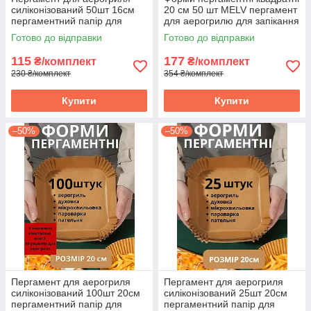
силіконізований 50шт 16см
20 см 50 шт MELV пергамент
пергаментний папір для
для аерогрилю для запікання
випічки в духовці форми
та випічки одноразові
Готово до відправки
Готово до відправки
квадратні
115
177
₴/комплект
₴/комплект
230 ₴/комплект
354 ₴/комплект
Купити
Купити
–50%
–50%
Пергамент для аерогриля
Пергамент для аерогриля
силіконізований 100шт 20см
силіконізований 25шт 20см
пергаментний папір для
пергаментний папір для