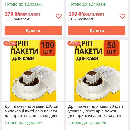
випічки в духовці форми
випічки в духовці форми
Готово до відправки
Готово до відправки
квадратні
квадратні
279
159
₴/комплект
₴/комплект
558 ₴/комплект
318 ₴/комплект
Купити
Купити
–50%
–50%
Дріп пакети для кави 100 шт
Дріп пакети для кави 50 шт в
в упаковці пусті дріп пакети
упаковці пусті дріп пакети
для приготування кави дріп
для приготування кави дріп
кава melm
кава melm
Готово до відправки
Готово до відправки