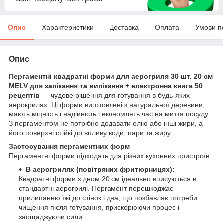
Опис
Характеристики
Доставка
Оплата
Умови п
Опис
Пергаментні квадратні форми для аерогриля 30 шт. 20 см
MELV для запікання та випікання + електронна книга 50
рецептів
— чудове рішення для готування в будь-яких
аерокрилях. Ці форми виготовлені з натуральної деревини,
мають міцність і надійність і економлять час на миття посуду.
З пергаментом не потрібно додавати олію або інші жири, а
його поверхні стійкі до впливу води, пари та жиру.
Застосування пергаментних форм
Пергаментні форми підходять для різних кухонних пристроїв:
В аерогрилях (повітряних фритюрницях):
Квадратні форми з дном 20 см ідеально вписуються в
стандартні аерогрилі. Пергамент перешкоджає
прилипанню їжі до стінок і дна, що позбавляє потреби
чищення після готування, прискорюючи процес і
заощаджуючи сили.