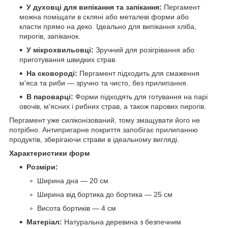
У духовці для випікання та запікання:
Пергамент
можна поміщати в скляні або металеві форми або
класти прямо на деко. Ідеально для випікання хліба,
пирогів, запіканок.
У мікрохвильовці:
Зручний для розігрівання або
приготування швидких страв.
На сковороді:
Пергамент підходить для смаження
м'яса та риби — зручно та чисто, без прилипання.
В пароварці:
Форми підходять для готування на парі
овочів, м'ясних і рибних страв, а також парових пирогів.
Пергамент уже силіконізований, тому змащувати його не
потрібно. Антипригарне покриття запобігає прилипанню
продуктів, зберігаючи страви в ідеальному вигляді.
Характеристики форм
Розміри:
Ширина дна — 20 см
Ширина від бортика до бортика — 25 см
Висота бортиків — 4 см
Матеріал:
Натуральна деревина з безпечним