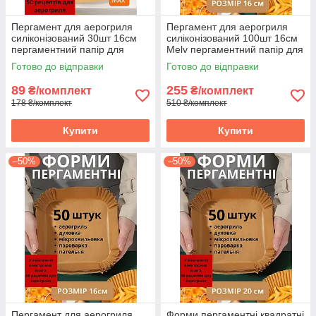
Пергамент для аерогриля
Пергамент для аерогриля
силіконізований 30шт 16см
силіконізований 100шт 16см
пергаментний папір для
Melv пергаментний папір для
випічки в духовці форми
випічки в духовці форми
Готово до відправки
Готово до відправки
квадратні
квадратні
89
255
₴/комплект
₴/комплект
178 ₴/комплект
510 ₴/комплект
Купити
Купити
–50%
–50%
Пергамент для аерогриля
Форми пергаментні квадратні