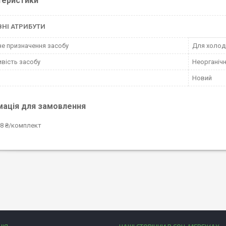
теристики
НІ АТРИБУТИ
е призначення засобу
Для холод
вість засобу
Неорганіч
Новий
мація для замовлення
8 ₴/комплект