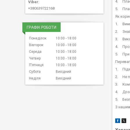
4. Плас
+380639722168
5. Плас
Як кори
1. Вимк
ГРАФІК РОБОТИ
2. Знай
Понеділок
10:00
18:00
3. Вико
Вівторок
10:00
18:00
4. Пром
Середа
10:00
18:00
5. При 
Четвер
10:00
18:00
Переваг
Пʼятниця
10:00
18:00
1. Підх
Субота
Вихідний
2. Не п
Неділя
Вихідний
3. Комп
4. Дозв
5. Безп
З нашим