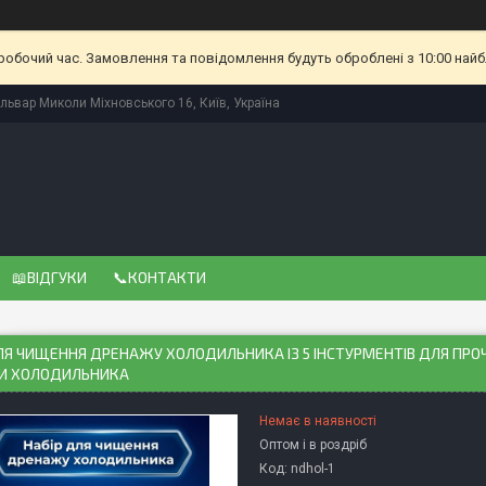
еробочий час. Замовлення та повідомлення будуть оброблені з 10:00 найб
львар Миколи Міхновського 16, Київ, Україна
📖ВІДГУКИ
📞КОНТАКТИ
ДЛЯ ЧИЩЕННЯ ДРЕНАЖУ ХОЛОДИЛЬНИКА ІЗ 5 ІНСТУРМЕНТІВ ДЛЯ П
И ХОЛОДИЛЬНИКА
Немає в наявності
Оптом і в роздріб
Код:
ndhol-1