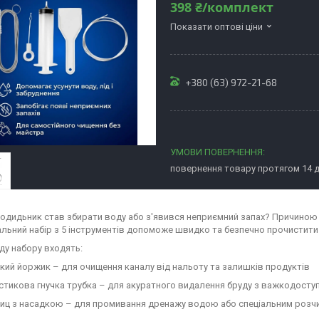
398 ₴/комплект
Показати оптові ціни
+380 (63) 972-21-68
повернення товару протягом 14 
одидьник став збирати воду або з'явився неприємний запах? Причиною
альний набір з 5 інструментів допоможе швидко та безпечно прочистити
ду набору входять:
кий йоржик – для очищення каналу від нальоту та залишків продуктів
тикова гнучка трубка – для акуратного видалення бруду з важкодоступ
ц з насадкою – для промивання дренажу водою або спеціальним розч