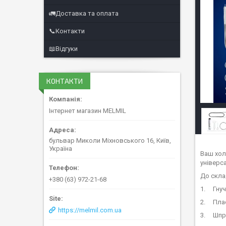
🚛Доставка та оплата
📞Контакти
📖Відгуки
КОНТАКТИ
Інтернет магазин MELMIL
бульвар Миколи Міхновського 16, Київ,
Україна
Ваш хол
універс
До скла
+380 (63) 972-21-68
1. Гнуч
2. Плас
https://melmil.com.ua
3. Шпри