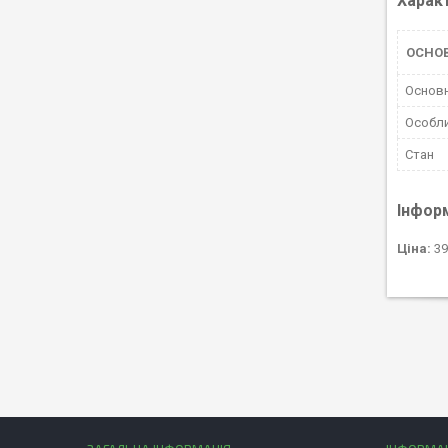
Харак
ОСНОВ
Основн
Особли
Стан
Інфор
Ціна:
39