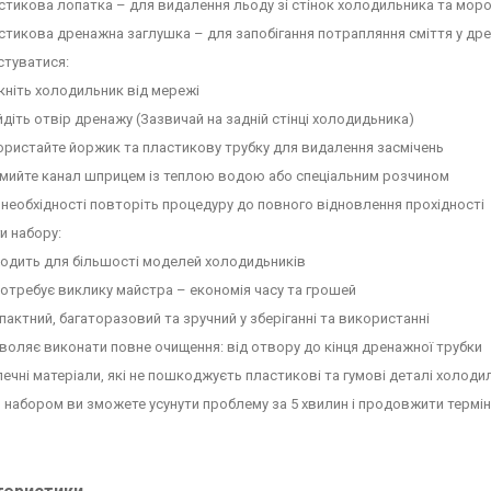
тикова лопатка – для видалення льоду зі стінок холодильника та мор
тикова дренажна заглушка – для запобігання потрапляння сміття у дре
стуватися:
ніть холодильник від мережі
діть отвір дренажу (Зазвичай на задній стінці холодидьника)
ристайте йоржик та пластикову трубку для видалення засмічень
ийте канал шприцем із теплою водою або спеціальним розчином
необхідності повторіть процедуру до повного відновлення прохідності
и набору:
одить для більшості моделей холодидьників
отребує виклику майстра – економія часу та грошей
актний, багаторазовий та зручний у зберіганні та використанні
оляє виконати повне очищення: від отвору до кінця дренажної трубки
ечні матеріали, які не пошкоджуєть пластикові та гумові деталі холоди
 набором ви зможете усунути проблему за 5 хвилин і продовжити термі