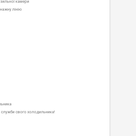
озильної камери
нажну лінію
льника
н служби свого холодильника!