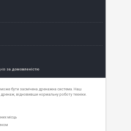
днів
за домовленістю
 може бути засмічена дренажна система. Наш
 дренаж, відновивши нормальну роботу техніки.
них місць
ином