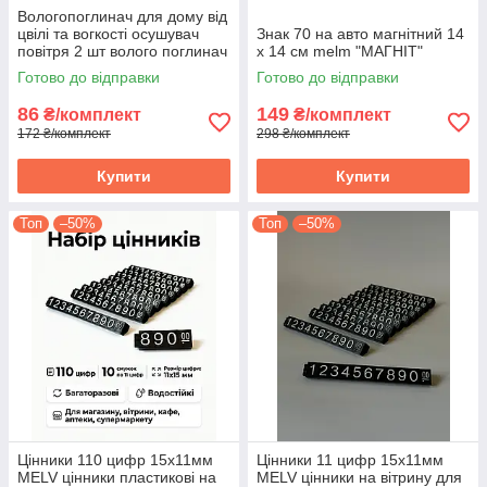
Вологопоглинач для дому від
цвілі та вогкості осушувач
Знак 70 на авто магнітний 14
повітря 2 шт волого поглинач
х 14 см melm "МАГНІТ"
вологи та запаху в шафу
Готово до відправки
Готово до відправки
86
149
₴/комплект
₴/комплект
172 ₴/комплект
298 ₴/комплект
Купити
Купити
Топ
–50%
Топ
–50%
Цінники 110 цифр 15х11мм
Цінники 11 цифр 15х11мм
MELV цінники пластикові на
MELV цінники на вітрину для