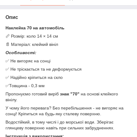
Опис
Наклейка 70 на автомобіль
📏 Розмір: коло 14 × 14 см
📄 Матеріал: клейкий вініл
Особливості:
✅ Не вигоряє на сонці
✅ Не тріскається та не деформується
✅ Надійно кріпиться на скло
✅Товщина - 0,3 мм
Пропонуємо готовий виріб
знак "70"
на основі клейкого
вінілу.
У чому його перевага? Без перебільшення - не вигоряє на
сонці! Кріпиться на будь-яку сталеву поверхню.
Водостійкий, в тому числі і до морської води. Зберігає
глянцеву поверхню навіть при сильних забрудненнях.
Інструкція з використання: