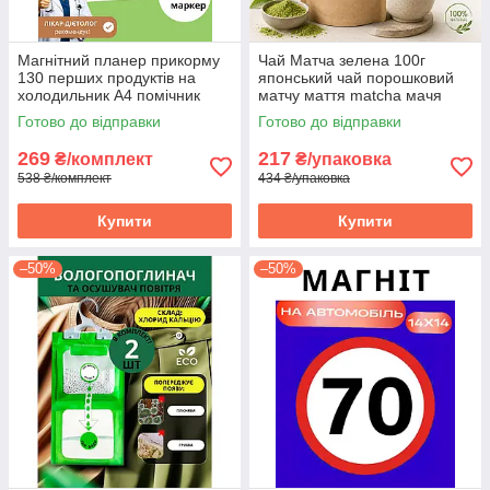
Магнітний планер прикорму
Чай Матча зелена 100г
130 перших продуктів на
японський чай порошковий
холодильник А4 помічник
матчу маття matcha мачя
мами трекер введення
Готово до відправки
Готово до відправки
харчування
269
217
₴/комплект
₴/упаковка
538 ₴/комплект
434 ₴/упаковка
Купити
Купити
–50%
–50%