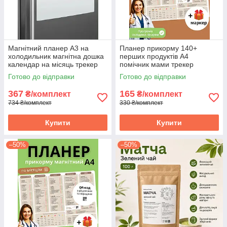
Магнітний планер А3 на
Планер прикорму 140+
холодильник магнітна дошка
перших продуктів А4
календар на місяць трекер
помічник мами трекер
розклад уроків список справ
введення харчування БЕЗ
Готово до відправки
Готово до відправки
нотаток 42x30 см
МАГНІТУ картон
367
165
₴/комплект
₴/комплект
734 ₴/комплект
330 ₴/комплект
Купити
Купити
–50%
–50%