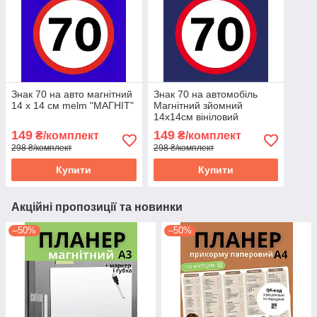
Знак 70 на авто магнітний
Знак 70 на автомобіль
14 х 14 см melm "МАГНІТ"
Магнітний зйомний
14х14см вініловий
149
149
₴/комплект
₴/комплект
298 ₴/комплект
298 ₴/комплект
Купити
Купити
Акційні пропозиції та новинки
–50%
–50%