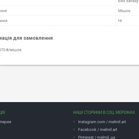
Без запаху
ання
Мішок
ання
Ні
мація для замовлення
070 ₴/мішок
ЦІЯ
НАШІ СТОРІНКИ В СОЦ. МЕРЕЖАХ
лерея
Instagram.com / melmil.art
Facebook / melmil.art
Pinterest / melmil_ua