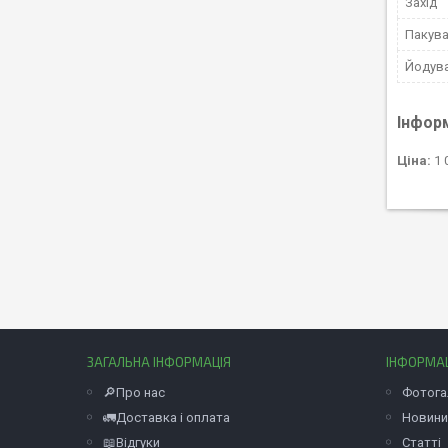
Захід
Пакув
Йодув
Інфор
Ціна:
1 
ЗАГАЛЬНА ІНФОРМАЦІЯ
ІНФОРМА
🔎Про нас
Фотога
🚛Доставка і оплата
Новини
📖Відгуки
Статті