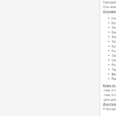
Середні
Сіль ма
Основні
На
Бр
Ти
Ва
Фа
Ти
Кр
Ко
За
См
Йо
Те
Бе
По
Кому пі
-тим, х
-тим, хт
-для до
Доступн
У прода