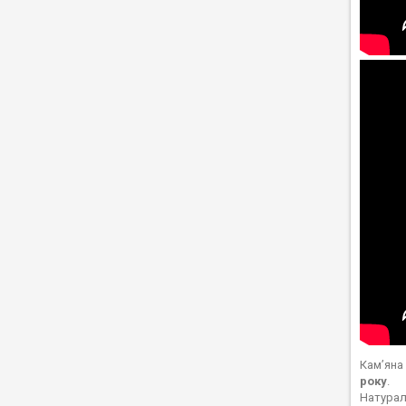
Кам’яна
року
.
Натурал