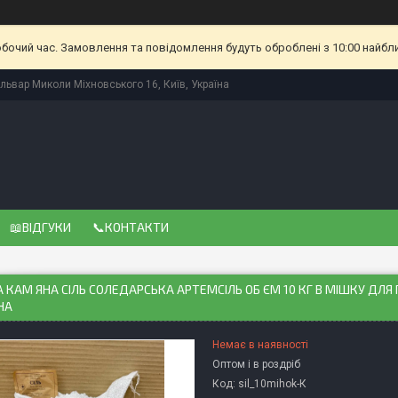
обочий час. Замовлення та повідомлення будуть оброблені з 10:00 найбл
львар Миколи Міхновського 16, Київ, Україна
📖ВІДГУКИ
📞КОНТАКТИ
 КАМ ЯНА СІЛЬ СОЛЕДАРСЬКА АРТЕМСІЛЬ ОБ ЄМ 10 КГ В МІШКУ ДЛЯ
НА
Немає в наявності
Оптом і в роздріб
Код:
sil_10mihok-К