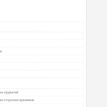
ль
гка сіруватий
ез сторонніх присмаків