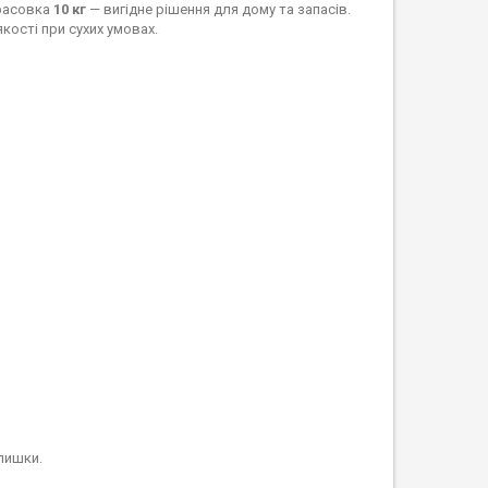
 фасовка
10 кг
— вигідне рішення для дому та запасів.
кості при сухих умовах.
лишки.