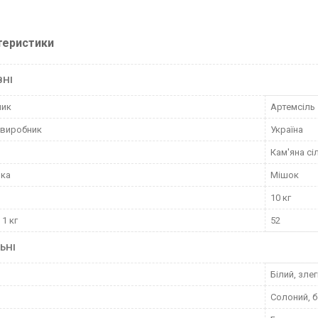
теристики
ВНІ
ник
Артемсіль
 виробник
Україна
Кам'яна сі
вка
Мішок
10 кг
 1 кг
52
ЬНІ
Білий, зле
Солоний, б