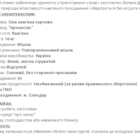
й помел забезпечує зручність у приготуванні страв і заготівлях. Велика
є природні властивості кам’яного походження і зберігається без втрати я
 характеристики:
зва:
Сіль кам'яна харчова
енд:
"Артемсіль"
п солі:
Кам'яна
га:
10 кг
сування:
Мішок
п упаковки:
Поліпропіленовий мішок
аїна виробництва:
Україна
лір:
Білий, злегка сіруватий
пах:
Відсутній
ак:
Солоний, без сторонніх присмаків
дування:
Ні
рмін придатності:
Необмежений (за умови правильного зберігання)
з ГМО
ходження: м. Соледар
дійде:
то робить заготовки
о купує “про запас”
му, господарства або невеликого бізнесу
ість:
жу залишаються обмежені обсяги таких партій, оскільки це складські за